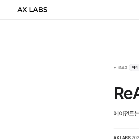
← 블로그
에이
Re
에이전트는
AX LABS
·
202