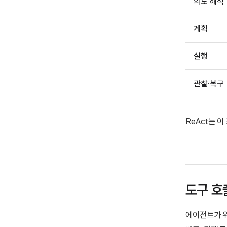
의도 해석
계획
실행
관찰·복구
ReAct는 
도구 호
에이전트가 위