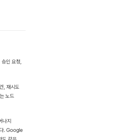
 승인 요청,
조건, 재시도
프는 노드
벗어나지
. Google
 것도 같은