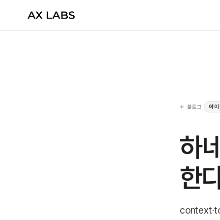
← 블로그
에이
하네
한
context