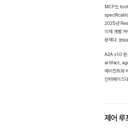
MCP는 too
specific
2025년 Re
이제 개별 커
문제다. (
mod
A2A v1.0
artifact
에이전트와 에
인터페이스다.
제어 루