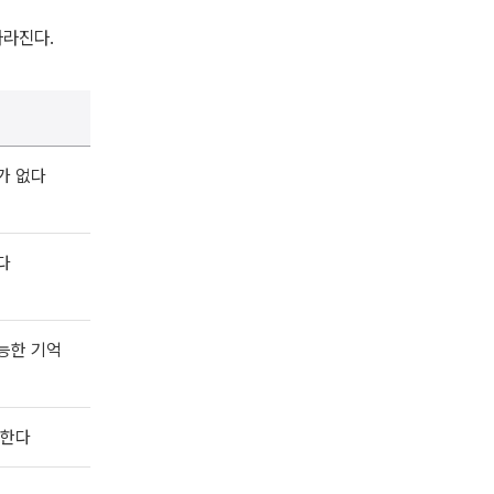
사라진다.
가 없다
다
능한 기억
복한다