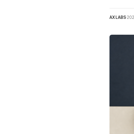
AX LABS
·
202