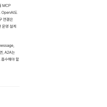
월 MCP
 OpenAI도
도구 연결은
한 운영 설계
essage,
면, A2A는
 흡수해야 할