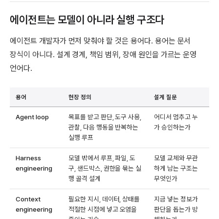
에이전트는 모델이 아니라 실행 구조다
에이전트 개발자가 먼저 맞춰야 할 것은 용어다. 용어는 문서
장식이 아니다. 설계 경계, 책임 범위, 장애 원인을 가르는 운영
언어다.
용어
현장 정의
설계 질문
Agent loop
목표를 받고 판단, 도구 사용,
어디서 멈추고 누
관찰, 다음 행동을 반복하는
가 승인하는가
실행 루프
Harness
모델 밖에서 루프, 파일, 도
모델 교체와 무관
engineering
구, 샌드박스, 권한을 묶는 실
하게 남는 구조는
행 골격 설계
무엇인가
Context
필요한 지시, 데이터, 상태를
지금 넣는 정보가
engineering
적절한 시점에 넣고 오염을
판단을 돕는가 방