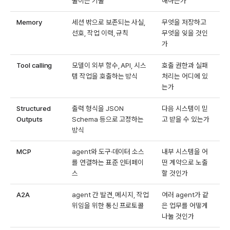
줄이는 기술
해하는가
Memory
세션 밖으로 보존되는 사실,
무엇을 저장하고
선호, 작업 이력, 규칙
무엇을 잊을 것인
가
Tool calling
모델이 외부 함수, API, 시스
호출 권한과 실패
템 작업을 호출하는 방식
처리는 어디에 있
는가
Structured
출력 형식을 JSON
다음 시스템이 믿
Outputs
Schema 등으로 고정하는
고 받을 수 있는가
방식
MCP
agent와 도구·데이터 소스
내부 시스템을 어
를 연결하는 표준 인터페이
떤 계약으로 노출
스
할 것인가
A2A
agent 간 발견, 메시지, 작업
여러 agent가 같
위임을 위한 통신 프로토콜
은 업무를 어떻게
나눌 것인가