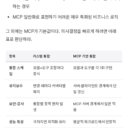
하는 경우
MCP 일반화로 표현하기 어려운 매우 특화된 비즈니스 로직
그 외에는 MCP가 기본값이다. 의사결정을 빠르게 하려면 아래
표로 판단하라.
항목
커스텀 통합
MCP 기반 통합
통합 스케
모델×도구 조합마다
모델과 도구를 각 1회 구현
일
증식
유지보수
변경 때마다 커넥터별
서버·클라이언트 경계에서 단
패치
일 갱신
보안·감사
통합별 정책 편차 발
MCP 서버 경계에서 일관 적
생
용
성능 특성
극저지연 최적화 유리
평균적 워크로드에서 안정적