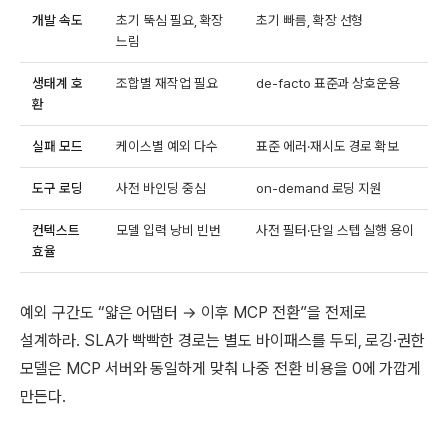
개발 속도
초기 뚝심 필요, 확장
초기 빠름, 확장 선형
느림
생태계 호
조합별 재작업 필요
de-facto 표준과 상호운용
환
실패 모드
케이스별 예외 다수
표준 에러·재시도 경로 확보
도구 로딩
사전 바인딩 중심
on-demand 로딩 지원
컨텍스트
모델 입력 낭비 빈번
사전 필터·단일 스텝 실행 용이
효율
예외 구간도 “얇은 어댑터 → 이후 MCP 전환”을 전제로
설계하라. SLA가 빡빡한 경로는 별도 바이패스를 두되, 로깅·권한
모델은 MCP 서버와 동일하게 맞춰 나중 전환 비용을 0에 가깝게
만든다.