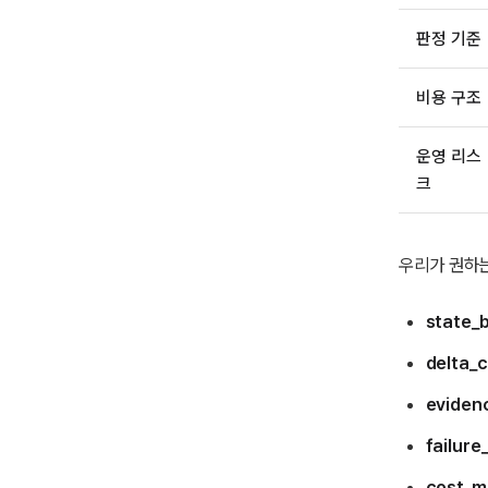
판정 기준
비용 구조
운영 리스
크
우리가 권하는
state_b
delta_c
eviden
failur
cost_m