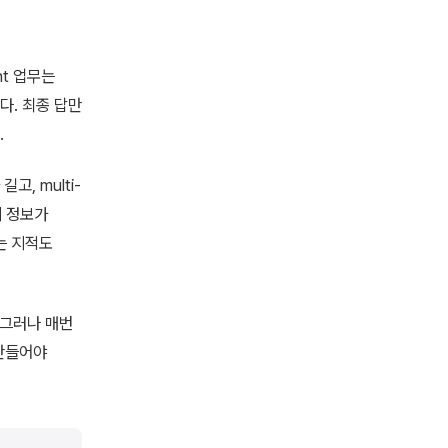
nt 업무는
다. 최종 답만
.
 길고, multi-
y의 정보가
다는 지적도
 그러나 매번
 만들어야