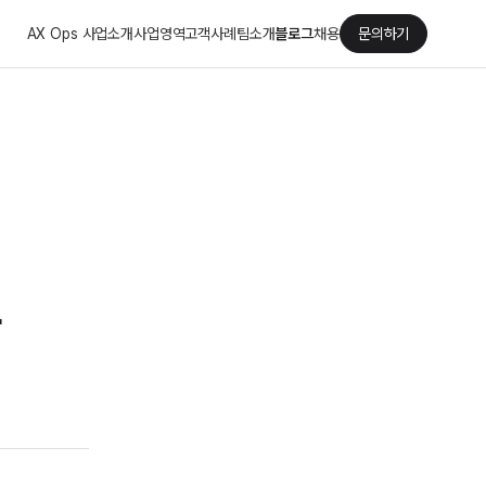
AX Ops 사업소개
사업영역
고객사례
팀소개
블로그
채용
문의하기
다