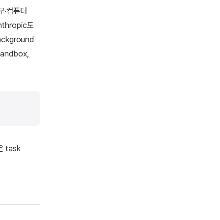
도구·컴퓨터
thropic도
ckground
andbox,
task