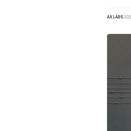
AX LABS
·
202