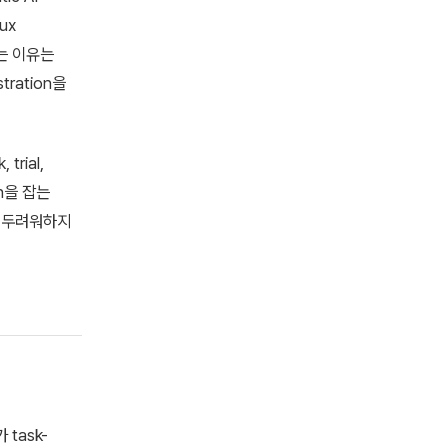
ux
쓰는 이유는
ration을
trial,
on을 잡는
을 두려워하지
 task-