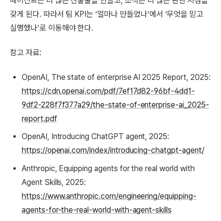
에이전트는 더 많은 산출물을 만들고, 조직은 더 많은 판단 지점을
갖게 된다. 따라서 팀 KPI는 ‘얼마나 만들었나’에서 ‘무엇을 믿고
실행했나’로 이동해야 한다.
참고 자료:
OpenAI, The state of enterprise AI 2025 Report, 2025:
https://cdn.openai.com/pdf/7ef17d82-96bf-4dd1-
9df2-228f7f377a29/the-state-of-enterprise-ai_2025-
report.pdf
OpenAI, Introducing ChatGPT agent, 2025:
https://openai.com/index/introducing-chatgpt-agent/
Anthropic, Equipping agents for the real world with
Agent Skills, 2025:
https://www.anthropic.com/engineering/equipping-
agents-for-the-real-world-with-agent-skills