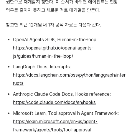
권한으로 재개할지 정한다. 이 순서가 바뀌면 에이전트는 현장
업무를 줄이지 못하고 새로운 검토 대기열을 만든다.
참고한 최근 12개월 내 1차·공식 자료는 다음과 같다.
OpenAI Agents SDK, Human-in-the-loop:
https://openai.github.io/openai-agents-
js/guides/human-in-the-loop/
LangGraph Docs, Interrupts:
https://docs.langchain.com/oss/python/langgraph/inter
rupts
Anthropic Claude Code Docs, Hooks reference:
https://code.claude.com/docs/en/hooks
Microsoft Learn, Tool approval in Agent Framework:
https://learn.microsoft.com/en-us/agent-
framework/agents/tools/tool-approval