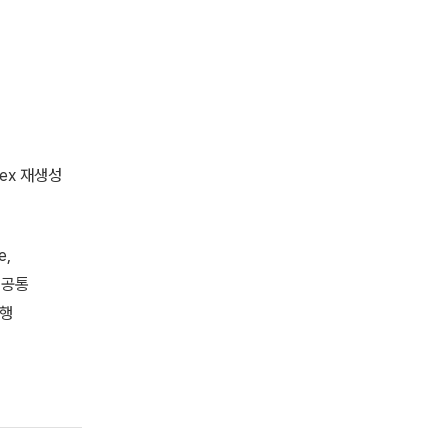
ndex 재생성
e,
의 공통
실행