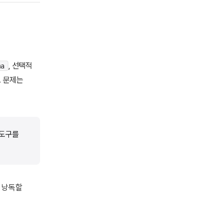
, 선택적
ma
다. 문제는
 도구를
에 낭독할