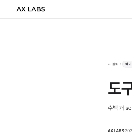
← 블로그
에이
도구
수백 개 s
AX LABS
·
202