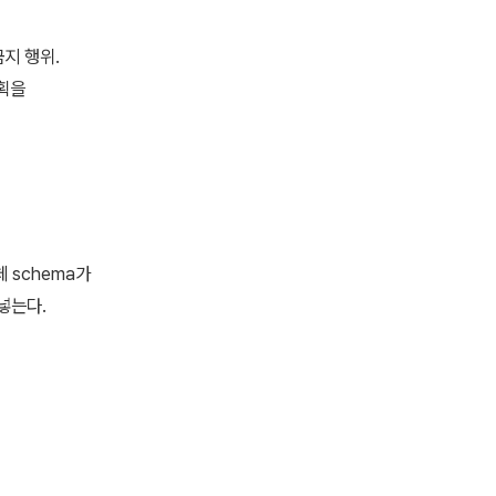
금지 행위.
계획을
체 schema가
 넣는다.