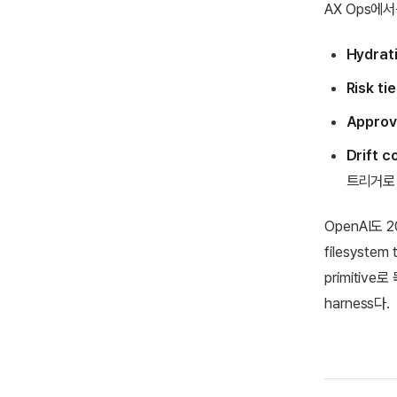
AX Ops에
Hydrat
Risk tie
Approva
Drift c
트리거로
OpenAI도 2
filesystem
primitiv
harness다.