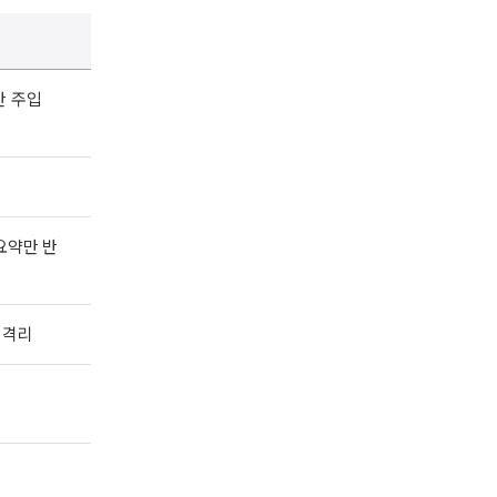
r만 주입
 요약만 반
 격리