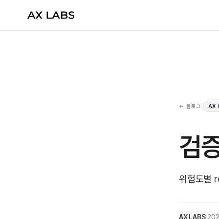
← 블로그
AX
검증
위험도별 r
AX LABS
·
202