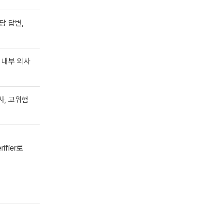
담 답변,
 내부 의사
사, 고위험
fier로