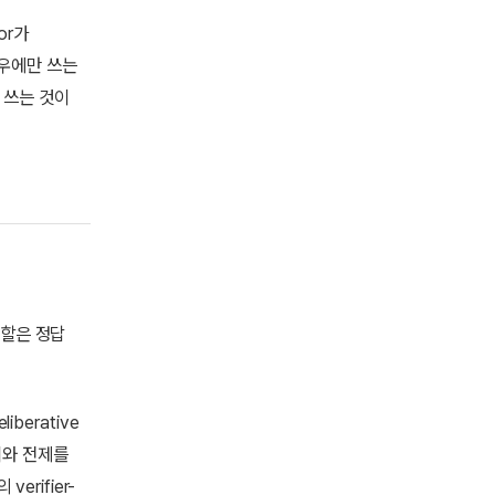
tor가
 경우에만 쓰는
 쓰는 것이
 역할은 정답
liberative
풀이와 전제를
erifier-