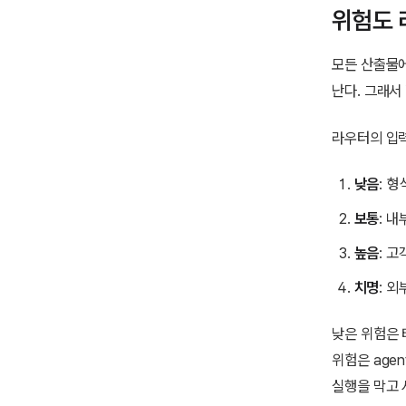
위험도 
모든 산출물에
난다. 그래서
라우터의 입력
낮음
: 형
보통
: 
높음
: 
치명
: 
낮은 위험은 테
위험은 agen
실행을 막고 