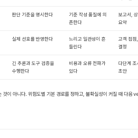
판단 기준을 명시한다
기준 작성 품질에 의
보고서, 상
존한다
요약
실제 선호를 반영한다
느리고 일관성이 흔
고객 접점,
들린다
결정
긴 추론과 도구 검증을
비용과 오류 전파가
다단계 조
수행한다
있다
초안
 것이 아니다. 위험도별 기본 경로를 정하고, 불확실성이 커질 때 다음 veri