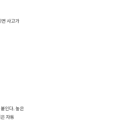
키면 사고가
 붙인다. 높은
험은 자동