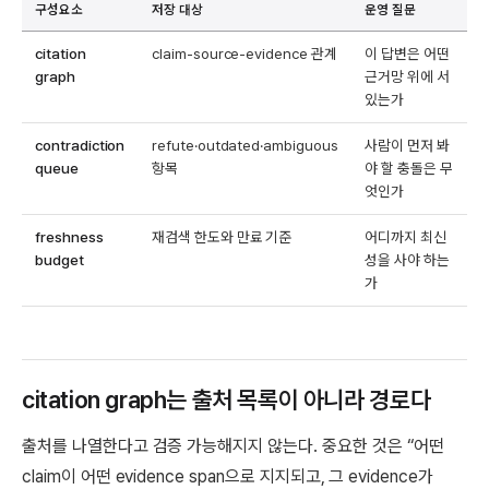
구성요소
저장 대상
운영 질문
citation
claim-source-evidence 관계
이 답변은 어떤
graph
근거망 위에 서
있는가
contradiction
refute·outdated·ambiguous
사람이 먼저 봐
queue
항목
야 할 충돌은 무
엇인가
freshness
재검색 한도와 만료 기준
어디까지 최신
budget
성을 사야 하는
가
citation graph는 출처 목록이 아니라 경로다
출처를 나열한다고 검증 가능해지지 않는다. 중요한 것은 “어떤
claim이 어떤 evidence span으로 지지되고, 그 evidence가