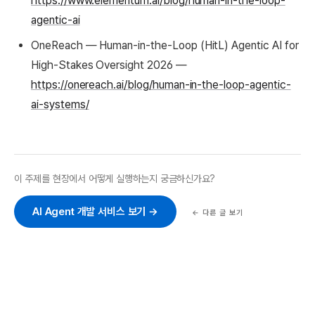
https://www.elementum.ai/blog/human-in-the-loop-
agentic-ai
OneReach — Human-in-the-Loop (HitL) Agentic AI for
High-Stakes Oversight 2026 —
https://onereach.ai/blog/human-in-the-loop-agentic-
ai-systems/
이 주제를 현장에서 어떻게 실행하는지 궁금하신가요?
AI Agent 개발 서비스 보기 →
← 다른 글 보기