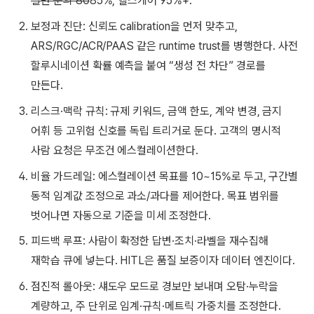
일반 문의 80
85%, 헬스케어 95%+.
보정과 진단: 신뢰도 calibration을 먼저 맞추고,
ARS/RGC/ACR/PAAS 같은 runtime trust를 병행한다. 사전
할루시네이션 확률 예측을 붙여 “생성 전 차단” 경로를
만든다.
리스크·맥락 규칙: 규제 키워드, 금액 한도, 계약 변경, 금지
어휘 등 고위험 신호를 독립 트리거로 둔다. 고객의 명시적
사람 요청은 무조건 에스컬레이션한다.
비율 가드레일: 에스컬레이션 목표를 10~15%로 두고, 구간별
동적 임계값 조정으로 과소/과다를 제어한다. 목표 범위를
벗어나면 자동으로 기준을 미세 조정한다.
피드백 루프: 사람이 확정한 답변·조치·라벨을 재수집해
재학습 큐에 넣는다. HITL은 품질 보증이자 데이터 엔진이다.
점진적 롤아웃: 섀도우 모드로 경보만 보내며 오탐·누락을
계량하고, 주 단위로 임계·규칙·메트릭 가중치를 조정한다.