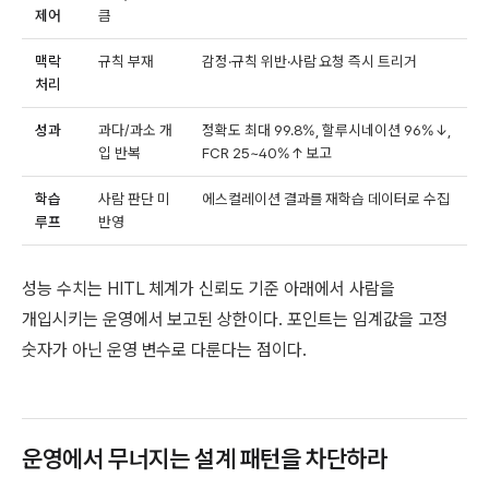
제어
큼
맥락
규칙 부재
감정·규칙 위반·사람 요청 즉시 트리거
처리
성과
과다/과소 개
정확도 최대 99.8%, 할루시네이션 96%↓,
입 반복
FCR 25~40%↑ 보고
학습
사람 판단 미
에스컬레이션 결과를 재학습 데이터로 수집
루프
반영
성능 수치는 HITL 체계가 신뢰도 기준 아래에서 사람을
개입시키는 운영에서 보고된 상한이다. 포인트는 임계값을 고정
숫자가 아닌 운영 변수로 다룬다는 점이다.
운영에서 무너지는 설계 패턴을 차단하라