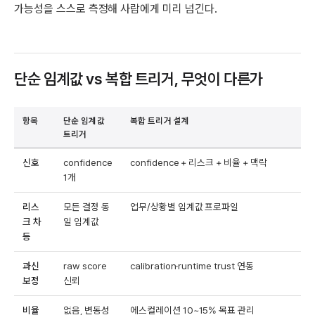
가능성을 스스로 측정해 사람에게 미리 넘긴다.
단순 임계값 vs 복합 트리거, 무엇이 다른가
항목
단순 임계값
복합 트리거 설계
트리거
신호
confidence
confidence + 리스크 + 비율 + 맥락
1개
리스
모든 결정 동
업무/상황별 임계값 프로파일
크 차
일 임계값
등
과신
raw score
calibration·runtime trust 연동
보정
신뢰
비율
없음, 변동성
에스컬레이션 10~15% 목표 관리